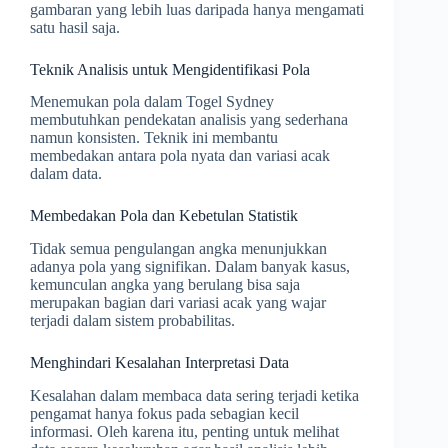
gambaran yang lebih luas daripada hanya mengamati
satu hasil saja.
Teknik Analisis untuk Mengidentifikasi Pola
Menemukan pola dalam Togel Sydney
membutuhkan pendekatan analisis yang sederhana
namun konsisten. Teknik ini membantu
membedakan antara pola nyata dan variasi acak
dalam data.
Membedakan Pola dan Kebetulan Statistik
Tidak semua pengulangan angka menunjukkan
adanya pola yang signifikan. Dalam banyak kasus,
kemunculan angka yang berulang bisa saja
merupakan bagian dari variasi acak yang wajar
terjadi dalam sistem probabilitas.
Menghindari Kesalahan Interpretasi Data
Kesalahan dalam membaca data sering terjadi ketika
pengamat hanya fokus pada sebagian kecil
informasi. Oleh karena itu, penting untuk melihat