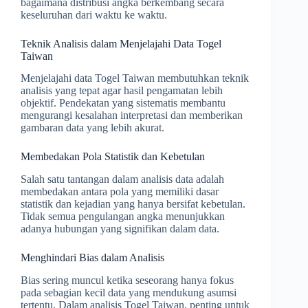
bagaimana distribusi angka berkembang secara
keseluruhan dari waktu ke waktu.
Teknik Analisis dalam Menjelajahi Data Togel
Taiwan
Menjelajahi data Togel Taiwan membutuhkan teknik
analisis yang tepat agar hasil pengamatan lebih
objektif. Pendekatan yang sistematis membantu
mengurangi kesalahan interpretasi dan memberikan
gambaran data yang lebih akurat.
Membedakan Pola Statistik dan Kebetulan
Salah satu tantangan dalam analisis data adalah
membedakan antara pola yang memiliki dasar
statistik dan kejadian yang hanya bersifat kebetulan.
Tidak semua pengulangan angka menunjukkan
adanya hubungan yang signifikan dalam data.
Menghindari Bias dalam Analisis
Bias sering muncul ketika seseorang hanya fokus
pada sebagian kecil data yang mendukung asumsi
tertentu. Dalam analisis Togel Taiwan, penting untuk