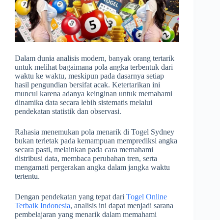
Dalam dunia analisis modern, banyak orang tertarik
untuk melihat bagaimana pola angka terbentuk dari
waktu ke waktu, meskipun pada dasarnya setiap
hasil pengundian bersifat acak. Ketertarikan ini
muncul karena adanya keinginan untuk memahami
dinamika data secara lebih sistematis melalui
pendekatan statistik dan observasi.
Rahasia menemukan pola menarik di Togel Sydney
bukan terletak pada kemampuan memprediksi angka
secara pasti, melainkan pada cara memahami
distribusi data, membaca perubahan tren, serta
mengamati pergerakan angka dalam jangka waktu
tertentu.
Dengan pendekatan yang tepat dari
Togel Online
Terbaik Indonesia
, analisis ini dapat menjadi sarana
pembelajaran yang menarik dalam memahami