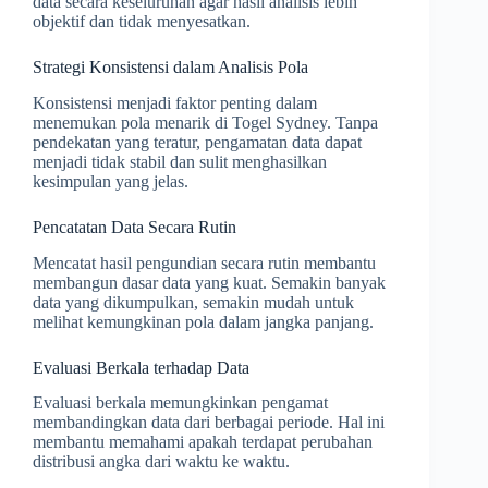
data secara keseluruhan agar hasil analisis lebih
objektif dan tidak menyesatkan.
Strategi Konsistensi dalam Analisis Pola
Konsistensi menjadi faktor penting dalam
menemukan pola menarik di Togel Sydney. Tanpa
pendekatan yang teratur, pengamatan data dapat
menjadi tidak stabil dan sulit menghasilkan
kesimpulan yang jelas.
Pencatatan Data Secara Rutin
Mencatat hasil pengundian secara rutin membantu
membangun dasar data yang kuat. Semakin banyak
data yang dikumpulkan, semakin mudah untuk
melihat kemungkinan pola dalam jangka panjang.
Evaluasi Berkala terhadap Data
Evaluasi berkala memungkinkan pengamat
membandingkan data dari berbagai periode. Hal ini
membantu memahami apakah terdapat perubahan
distribusi angka dari waktu ke waktu.