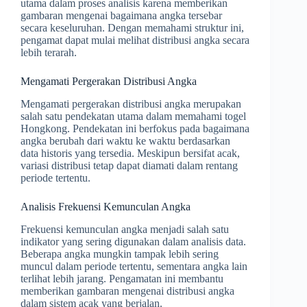
utama dalam proses analisis karena memberikan
gambaran mengenai bagaimana angka tersebar
secara keseluruhan. Dengan memahami struktur ini,
pengamat dapat mulai melihat distribusi angka secara
lebih terarah.
Mengamati Pergerakan Distribusi Angka
Mengamati pergerakan distribusi angka merupakan
salah satu pendekatan utama dalam memahami togel
Hongkong. Pendekatan ini berfokus pada bagaimana
angka berubah dari waktu ke waktu berdasarkan
data historis yang tersedia. Meskipun bersifat acak,
variasi distribusi tetap dapat diamati dalam rentang
periode tertentu.
Analisis Frekuensi Kemunculan Angka
Frekuensi kemunculan angka menjadi salah satu
indikator yang sering digunakan dalam analisis data.
Beberapa angka mungkin tampak lebih sering
muncul dalam periode tertentu, sementara angka lain
terlihat lebih jarang. Pengamatan ini membantu
memberikan gambaran mengenai distribusi angka
dalam sistem acak yang berjalan.