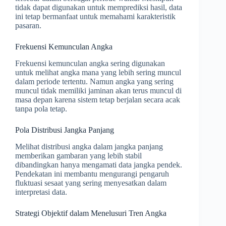
tidak dapat digunakan untuk memprediksi hasil, data
ini tetap bermanfaat untuk memahami karakteristik
pasaran.
Frekuensi Kemunculan Angka
Frekuensi kemunculan angka sering digunakan
untuk melihat angka mana yang lebih sering muncul
dalam periode tertentu. Namun angka yang sering
muncul tidak memiliki jaminan akan terus muncul di
masa depan karena sistem tetap berjalan secara acak
tanpa pola tetap.
Pola Distribusi Jangka Panjang
Melihat distribusi angka dalam jangka panjang
memberikan gambaran yang lebih stabil
dibandingkan hanya mengamati data jangka pendek.
Pendekatan ini membantu mengurangi pengaruh
fluktuasi sesaat yang sering menyesatkan dalam
interpretasi data.
Strategi Objektif dalam Menelusuri Tren Angka