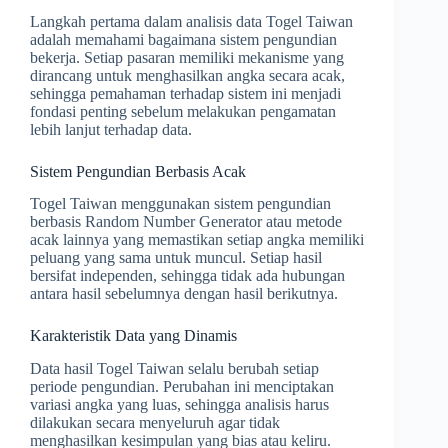
Langkah pertama dalam analisis data Togel Taiwan
adalah memahami bagaimana sistem pengundian
bekerja. Setiap pasaran memiliki mekanisme yang
dirancang untuk menghasilkan angka secara acak,
sehingga pemahaman terhadap sistem ini menjadi
fondasi penting sebelum melakukan pengamatan
lebih lanjut terhadap data.
Sistem Pengundian Berbasis Acak
Togel Taiwan menggunakan sistem pengundian
berbasis Random Number Generator atau metode
acak lainnya yang memastikan setiap angka memiliki
peluang yang sama untuk muncul. Setiap hasil
bersifat independen, sehingga tidak ada hubungan
antara hasil sebelumnya dengan hasil berikutnya.
Karakteristik Data yang Dinamis
Data hasil Togel Taiwan selalu berubah setiap
periode pengundian. Perubahan ini menciptakan
variasi angka yang luas, sehingga analisis harus
dilakukan secara menyeluruh agar tidak
menghasilkan kesimpulan yang bias atau keliru.