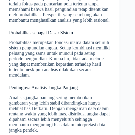
terlalu fokus pada pencarian pola tertentu tanpa
memahami bahwa hasil pengundian tetap ditentukan
oleh probabilitas. Perspektif yang seimbang akan
membantu menghasilkan analisis yang lebih rasional.
Probabilitas sebagai Dasar Sistem
Probabilitas merupakan fondasi utama dalam seluruh
sistem pengundian angka. Setiap kombinasi memiliki
peluang yang sama untuk muncul pada setiap
periode pengundian. Karena itu, tidak ada metode
yang dapat memberikan kepastian terhadap hasil
tertentu meskipun analisis dilakukan secara
mendalam.
Pentingnya Analisis Jangka Panjang
Analisis jangka panjang sering memberikan
gambaran yang lebih stabil dibandingkan hanya
melihat hasil terbaru. Dengan mengamati data dalam
rentang waktu yang lebih luas, distribusi angka dapat
dipahami secara lebih menyeluruh sehingga
membantu mengurangi bias dalam interpretasi data
jangka pendek.