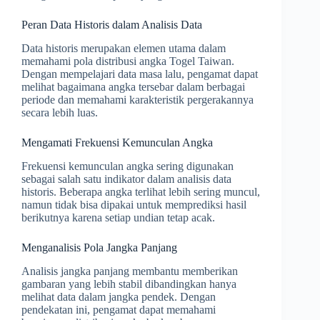
Peran Data Historis dalam Analisis Data
Data historis merupakan elemen utama dalam
memahami pola distribusi angka Togel Taiwan.
Dengan mempelajari data masa lalu, pengamat dapat
melihat bagaimana angka tersebar dalam berbagai
periode dan memahami karakteristik pergerakannya
secara lebih luas.
Mengamati Frekuensi Kemunculan Angka
Frekuensi kemunculan angka sering digunakan
sebagai salah satu indikator dalam analisis data
historis. Beberapa angka terlihat lebih sering muncul,
namun tidak bisa dipakai untuk memprediksi hasil
berikutnya karena setiap undian tetap acak.
Menganalisis Pola Jangka Panjang
Analisis jangka panjang membantu memberikan
gambaran yang lebih stabil dibandingkan hanya
melihat data dalam jangka pendek. Dengan
pendekatan ini, pengamat dapat memahami