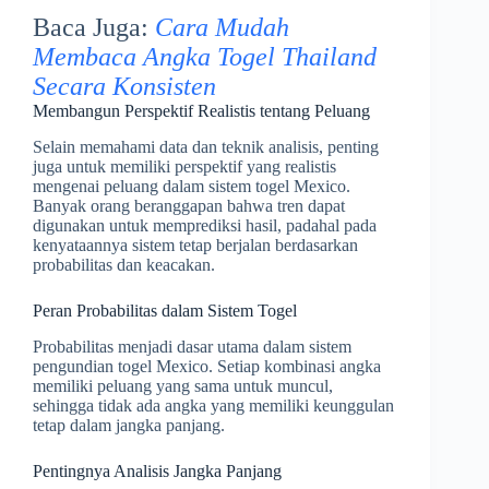
Baca Juga:
Cara Mudah
Membaca Angka Togel Thailand
Secara Konsisten
Membangun Perspektif Realistis tentang Peluang
Selain memahami data dan teknik analisis, penting
juga untuk memiliki perspektif yang realistis
mengenai peluang dalam sistem togel Mexico.
Banyak orang beranggapan bahwa tren dapat
digunakan untuk memprediksi hasil, padahal pada
kenyataannya sistem tetap berjalan berdasarkan
probabilitas dan keacakan.
Peran Probabilitas dalam Sistem Togel
Probabilitas menjadi dasar utama dalam sistem
pengundian togel Mexico. Setiap kombinasi angka
memiliki peluang yang sama untuk muncul,
sehingga tidak ada angka yang memiliki keunggulan
tetap dalam jangka panjang.
Pentingnya Analisis Jangka Panjang