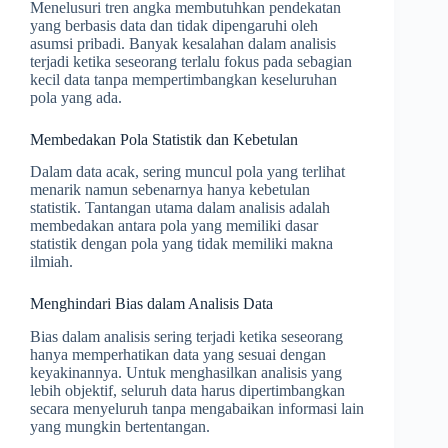
Menelusuri tren angka membutuhkan pendekatan
yang berbasis data dan tidak dipengaruhi oleh
asumsi pribadi. Banyak kesalahan dalam analisis
terjadi ketika seseorang terlalu fokus pada sebagian
kecil data tanpa mempertimbangkan keseluruhan
pola yang ada.
Membedakan Pola Statistik dan Kebetulan
Dalam data acak, sering muncul pola yang terlihat
menarik namun sebenarnya hanya kebetulan
statistik. Tantangan utama dalam analisis adalah
membedakan antara pola yang memiliki dasar
statistik dengan pola yang tidak memiliki makna
ilmiah.
Menghindari Bias dalam Analisis Data
Bias dalam analisis sering terjadi ketika seseorang
hanya memperhatikan data yang sesuai dengan
keyakinannya. Untuk menghasilkan analisis yang
lebih objektif, seluruh data harus dipertimbangkan
secara menyeluruh tanpa mengabaikan informasi lain
yang mungkin bertentangan.