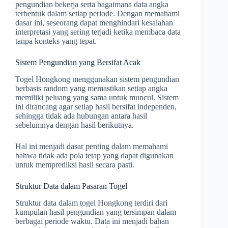
pengundian bekerja serta bagaimana data angka
terbentuk dalam setiap periode. Dengan memahami
dasar ini, seseorang dapat menghindari kesalahan
interpretasi yang sering terjadi ketika membaca data
tanpa konteks yang tepat.
Sistem Pengundian yang Bersifat Acak
Togel Hongkong menggunakan sistem pengundian
berbasis random yang memastikan setiap angka
memiliki peluang yang sama untuk muncul. Sistem
ini dirancang agar setiap hasil bersifat independen,
sehingga tidak ada hubungan antara hasil
sebelumnya dengan hasil berikutnya.
Hal ini menjadi dasar penting dalam memahami
bahwa tidak ada pola tetap yang dapat digunakan
untuk memprediksi hasil secara pasti.
Struktur Data dalam Pasaran Togel
Struktur data dalam togel Hongkong terdiri dari
kumpulan hasil pengundian yang tersimpan dalam
berbagai periode waktu. Data ini menjadi bahan