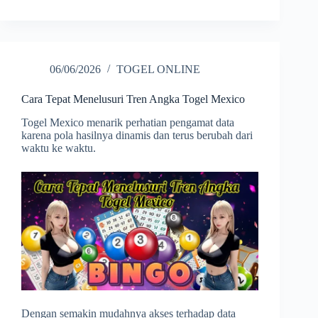
06/06/2026
TOGEL ONLINE
Cara Tepat Menelusuri Tren Angka Togel Mexico
Togel Mexico menarik perhatian pengamat data
karena pola hasilnya dinamis dan terus berubah dari
waktu ke waktu.
Dengan semakin mudahnya akses terhadap data