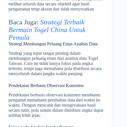
melihat seluruh data secara objektif agar hasil
pengamatan tetap akurat dan tidak menyesatkan.
Baca Juga:
Strategi Terbaik
Bermain Togel China Untuk
Pemula
Strategi Membangun Peluang Emas Analisis Data
Strategi yang tepat sangat penting dalam
membangun peluang emas dari analisis data Togel
Taiwan. Cara ini tidak hanya fokus pada angka
tertentu, tetapi juga memahami pola distribusi secara
menyeluruh dalam jangka waktu panjang.
Pendekatan Berbasis Observasi Konsisten
Pendekatan berbasis observasi konsisten membantu
pengamat memahami perubahan data dari waktu ke
waktu. Dengan mencatat dan mengevaluasi hasil
secara rutin, pola umum dalam distribusi angka dapat
terlihat lebih jelas.