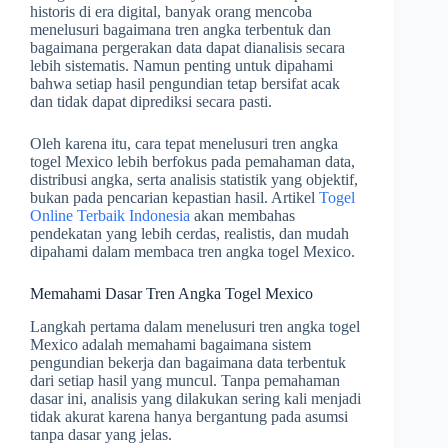
historis di era digital, banyak orang mencoba
menelusuri bagaimana tren angka terbentuk dan
bagaimana pergerakan data dapat dianalisis secara
lebih sistematis. Namun penting untuk dipahami
bahwa setiap hasil pengundian tetap bersifat acak
dan tidak dapat diprediksi secara pasti.
Oleh karena itu, cara tepat menelusuri tren angka
togel Mexico lebih berfokus pada pemahaman data,
distribusi angka, serta analisis statistik yang objektif,
bukan pada pencarian kepastian hasil. Artikel
Togel
Online Terbaik Indonesia
akan membahas
pendekatan yang lebih cerdas, realistis, dan mudah
dipahami dalam membaca tren angka togel Mexico.
Memahami Dasar Tren Angka Togel Mexico
Langkah pertama dalam menelusuri tren angka togel
Mexico adalah memahami bagaimana sistem
pengundian bekerja dan bagaimana data terbentuk
dari setiap hasil yang muncul. Tanpa pemahaman
dasar ini, analisis yang dilakukan sering kali menjadi
tidak akurat karena hanya bergantung pada asumsi
tanpa dasar yang jelas.