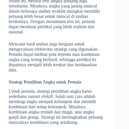
Selain itu, melihat tren jangka panjang juga
membantu. Misalnya, angka yang jarang muncul
dalam beberapa undian terakhir mungkin memiliki
peluang lebih besar untuk muncul di undian
berikutnya. Dengan memahami tren ini, pemula
dapat membuat prediksi yang lebih realistis dan
rasional.
Mencatat hasil undian juga berguna untuk
mengevaluasi efektivitas strategi yang digunakan.
Pemula dapat melihat pola tertentu atau kombinasi
angka yang sering berhasil, sehingga prediksi ke
depannya menjadi lebih terukur dan berdasarkan
data.
Strategi Pemilihan Angka untuk Pemula
Untuk pemula, strategi pemilihan angka harus
sederhana namun efektif. Salah satu cara adalah
membagi angka menjadi kelompok dan memilih
kombinasi dari setiap kelompok. Misalnya,
kombinasi angka rendah dan tinggi, atau angka
ganjil dan genap. Strategi ini meningkatkan peluang
munculnya kombinasi yang seimbang.