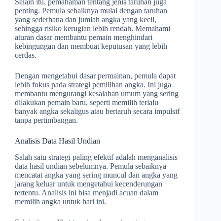
Selain itu, pemahaman tentang jenis taruhan juga
penting. Pemula sebaiknya mulai dengan taruhan
yang sederhana dan jumlah angka yang kecil,
sehingga risiko kerugian lebih rendah. Memahami
aturan dasar membantu pemain menghindari
kebingungan dan membuat keputusan yang lebih
cerdas.
Dengan mengetahui dasar permainan, pemula dapat
lebih fokus pada strategi pemilihan angka. Ini juga
membantu mengurangi kesalahan umum yang sering
dilakukan pemain baru, seperti memilih terlalu
banyak angka sekaligus atau bertaruh secara impulsif
tanpa pertimbangan.
Analisis Data Hasil Undian
Salah satu strategi paling efektif adalah menganalisis
data hasil undian sebelumnya. Pemula sebaiknya
mencatat angka yang sering muncul dan angka yang
jarang keluar untuk mengetahui kecenderungan
tertentu. Analisis ini bisa menjadi acuan dalam
memilih angka untuk hari ini.