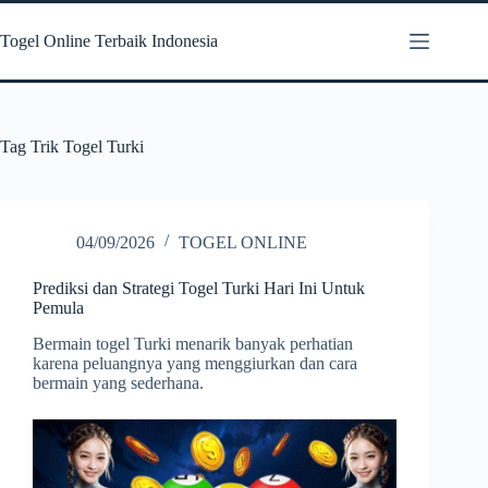
Skip
to
Togel Online Terbaik Indonesia
content
Tag
Trik Togel Turki
04/09/2026
TOGEL ONLINE
Prediksi dan Strategi Togel Turki Hari Ini Untuk
Pemula
Bermain togel Turki menarik banyak perhatian
karena peluangnya yang menggiurkan dan cara
bermain yang sederhana.