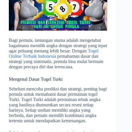
Bagi pemula, tantangan utama adalah mengetahui
bagaimana memilih angka dengan strategi yang tepat
agar peluang menang lebih besar. Dengan
Togel
Online Terbaik Indonesia
pemahaman dasar dan
strategi yang sistematis, pemula bisa mulai bermain
dengan percaya diri dan terencana.
Mengenal Dasar Togel Turki
Sebelum mencoba prediksi dan strategi, penting bagi
pemula untuk memahami dasar permainan togel
Turki. Togel Turki adalah permainan tebak angka
yang hasilnya diumumkan secara resmi setiap
harinya. Setiap undian memiliki angka yang
berbeda, dan pemain memilih kombinasi angka
tertentu untuk mendapatkan kemenangan.