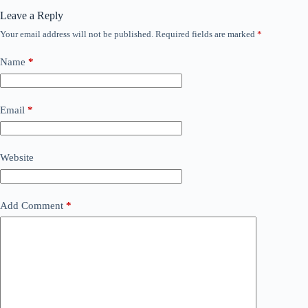
Leave a Reply
Your email address will not be published.
Required fields are marked
*
Name
*
Email
*
Website
Add Comment
*