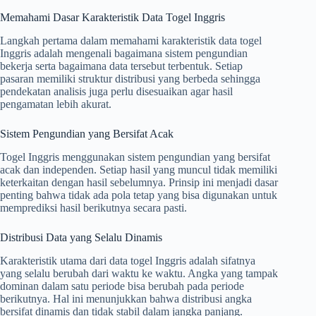
Memahami Dasar Karakteristik Data Togel Inggris
Langkah pertama dalam memahami karakteristik data togel
Inggris adalah mengenali bagaimana sistem pengundian
bekerja serta bagaimana data tersebut terbentuk. Setiap
pasaran memiliki struktur distribusi yang berbeda sehingga
pendekatan analisis juga perlu disesuaikan agar hasil
pengamatan lebih akurat.
Sistem Pengundian yang Bersifat Acak
Togel Inggris menggunakan sistem pengundian yang bersifat
acak dan independen. Setiap hasil yang muncul tidak memiliki
keterkaitan dengan hasil sebelumnya. Prinsip ini menjadi dasar
penting bahwa tidak ada pola tetap yang bisa digunakan untuk
memprediksi hasil berikutnya secara pasti.
Distribusi Data yang Selalu Dinamis
Karakteristik utama dari data togel Inggris adalah sifatnya
yang selalu berubah dari waktu ke waktu. Angka yang tampak
dominan dalam satu periode bisa berubah pada periode
berikutnya. Hal ini menunjukkan bahwa distribusi angka
bersifat dinamis dan tidak stabil dalam jangka panjang.